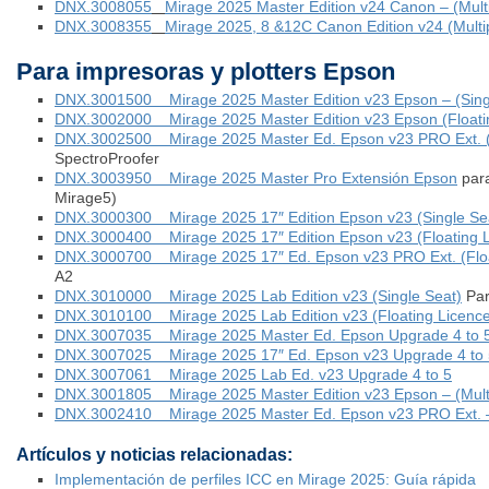
DNX.3008055
Mirage 2025 Master Edition v24 Canon – (Multi
DNX.3008355
Mirage 2025, 8 &12C Canon Edition v24 (Multi
Para impresoras y plotters Epson
DNX.3001500 Mirage 2025 Master Edition v23 Epson – (Sing
DNX.3002000 Mirage 2025 Master Edition v23 Epson (Floati
DNX.3002500 Mirage 2025 Master Ed. Epson v23 PRO Ext. (F
SpectroProofer
DNX.3003950 Mirage 2025 Master Pro Extensión Epson
para
Mirage5)
DNX.3000300 Mirage 2025 17″ Edition Epson v23 (Single Se
DNX.3000400 Mirage 2025 17″ Edition Epson v23 (Floating L
DNX.3000700 Mirage 2025 17″ Ed. Epson v23 PRO Ext. (Float
A2
DNX.3010000 Mirage 2025 Lab Edition v23 (Single Seat)
Par
DNX.3010100 Mirage 2025 Lab Edition v23 (Floating Licenc
DNX.3007035 Mirage 2025 Master Ed. Epson Upgrade 4 to 
DNX.3007025 Mirage 2025 17″ Ed. Epson v23 Upgrade 4 to 
DNX.3007061 Mirage 2025 Lab Ed. v23 Upgrade 4 to 5
DNX.3001805 Mirage 2025 Master Edition v23 Epson – (Multi
DNX.3002410 Mirage 2025 Master Ed. Epson v23 PRO Ext. 
Artículos y noticias relacionadas:
Implementación de perfiles ICC en Mirage 2025: Guía rápida