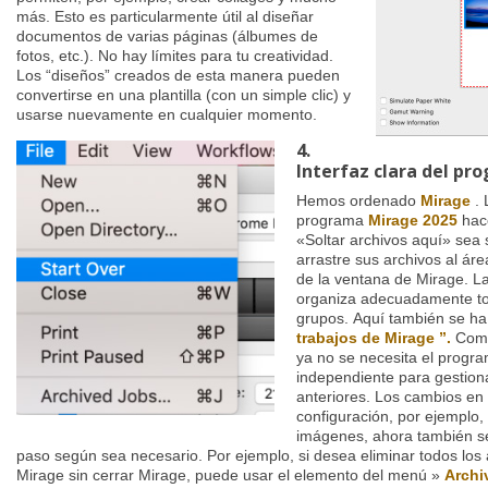
más. Esto es particularmente útil al diseñar
documentos de varias páginas (álbumes de
fotos, etc.). No hay límites para tu creatividad.
Los “diseños” creados de esta manera pueden
convertirse en una plantilla (con un simple clic) y
usarse nuevamente en cualquier momento.
4.
Interfaz clara del pr
Hemos ordenado
Mirage
. 
programa
Mirage 2025
hac
«Soltar archivos aquí» sea
arrastre sus archivos al ár
de la ventana de Mirage. L
organiza adecuadamente to
grupos. Aquí también se ha 
trabajos de Mirage ”.
Como
ya no se necesita el progr
independiente para gestion
anteriores. Los cambios en 
configuración, por ejemplo,
imágenes, ahora también s
paso según sea necesario. Por ejemplo, si desea eliminar todos los 
Mirage sin cerrar Mirage, puede usar el elemento del menú »
Archi