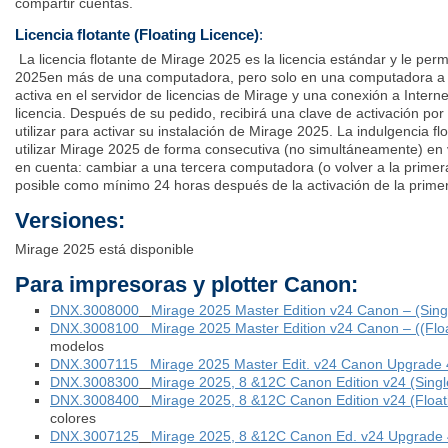
compartir cuentas.
Licencia flotante (Floating Licence)
:
La licencia flotante de Mirage 2025 es la licencia estándar y le permi
2025en más de una computadora, pero solo en una computadora a l
activa en el servidor de licencias de Mirage y una conexión a Interne
licencia. Después de su pedido, recibirá una clave de activación por
utilizar para activar su instalación de Mirage 2025. La indulgencia fl
utilizar Mirage 2025 de forma consecutiva (no simultáneamente) en
en cuenta: cambiar a una tercera computadora (o volver a la prime
posible como mínimo 24 horas después de la activación de la prime
Versiones:
Mirage 2025 está disponible
Para impresoras y plotter Canon:
DNX.3008000
Mirage 2025 Master Edition v24 Canon – (Sing
DNX.3008100 Mirage 2025 Master Edition v24 Canon – ((Floa
modelos
DNX.3007115
Mirage 2025 Master Edit. v24 Canon Upgrade 
DNX.3008300
Mirage 2025, 8 &12C Canon Edition v24 (Singl
DNX.3008400
Mirage 2025, 8 &12C Canon Edition v24 (Float
colores
DNX.3007125
Mirage 2025, 8 &12C Canon Ed. v24 Upgrade 