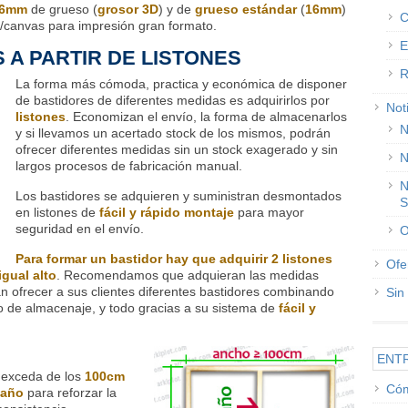
6mm
de grueso (
grosor 3D
) y de
grueso estándar
(
16mm
)
C
/canvas para impresión gran formato.
E
A PARTIR DE LISTONES
R
La forma más cómoda, practica y económica de disponer
de bastidores de diferentes medidas es adquirirlos por
Not
listones
. Economizan el envío, la forma de almacenarlos
N
y si llevamos un acertado stock de los mismos, podrán
ofrecer diferentes medidas sin un stock exagerado y sin
N
largos procesos de fabricación manual.
N
Los bastidores se adquieren y suministran desmontados
S
en listones de
fácil y rápido montaje
para mayor
seguridad en el envío.
O
Para formar un bastidor hay que adquirir 2 listones
Ofe
igual alto
. Recomendamos que adquieran las medidas
n ofrecer a sus clientes diferentes bastidores combinando
Sin
o de almacenaje, y todo gracias a su sistema de
fácil y
ENT
 exceda de los
100cm
Cóm
saño
para reforzar la