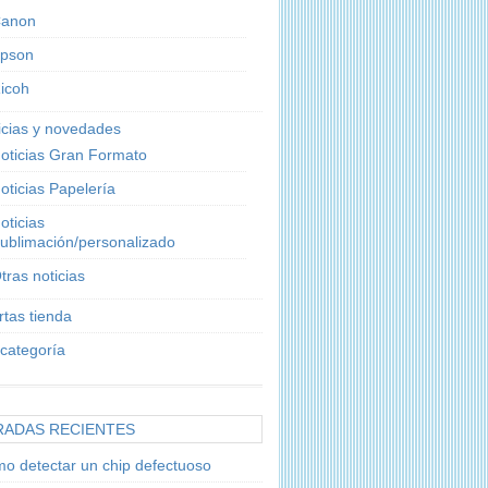
anon
pson
icoh
icias y novedades
oticias Gran Formato
oticias Papelería
oticias
ublimación/personalizado
tras noticias
rtas tienda
 categoría
RADAS RECIENTES
o detectar un chip defectuoso