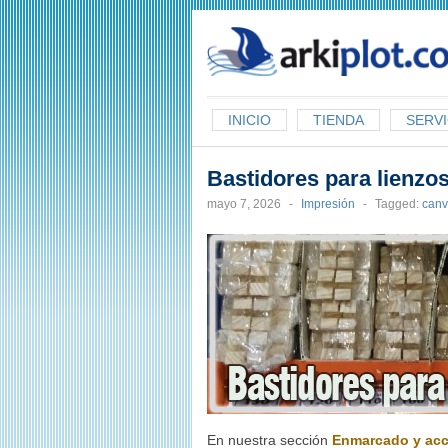
arkiplot.com
INICIO
TIENDA
SERVI
Bastidores para lienzo
mayo 7, 2026
-
Impresión
-
Tagged:
canv
En nuestra sección
Enmarcado y acc