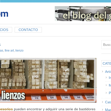
CIOS
CONTACTO
s
as
,
fine art
,
lienzo
CAT
Art
I
M
P
Cat
esorios
pueden encontrar y adquirir una serie de bastidores
Man