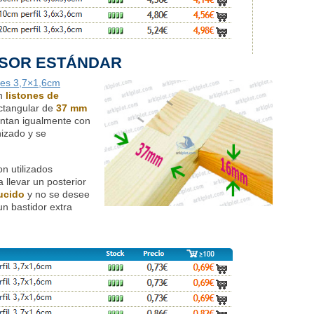
OSOR ESTÁNDAR
res 3,7×1,6cm
on
listones de
ectangular de
37 mm
ontan igualmente con
izado y se
n utilizados
llevar un posterior
ucido
y no se desee
n bastidor extra