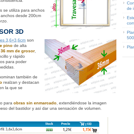
consistencia.
Con
de 
s se utiliza para anchos
ra anchos desde 200cm
Est
erzo.
com
SOR 3D
Pla
500
res 3,6×3,6cm
son
de pino
de alta
Pla
 36 mm de grosor
,
cillo y rápido
tos para poder
medidas.
enominan también de
o
realzan y destacan
en la que se
ado para
obras sin enmarcado
, extendiéndose la imagen
ueso del bastidor y así dar una sensación de volumen.