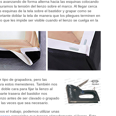
as avanzando de forma alterna hacia las esquinas colocando
amos la tensión del lienzo sobre el marco. Al llegar cerca
as esquinas de la tela sobre el bastidor y grapar como se
rtante doblar la tela de manera que los pliegues terminen en
 lo que les impide ser visible cuando el lienzo se cuelga en la
r tipo de grapadora, pero las
ara estos menesteres. También nos
oble cara para fijar la lienzo al
parte trasera del bastidor nos
ienzo antes de ser clavado o grapado
o las veces que sea necesario.
rnos el trabajo, podemos utilizar unas
ienzos
especiales que tensan cómodamente el lienzo. Esta