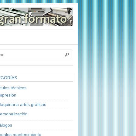
EGORÍAS
ículos técnicos
mpresión
aquinaria artes gráficas
ersonalización
álogos
uales mantenimiento