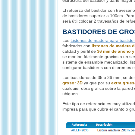
estructura del bastidor y darle mayor 
El refuerzo del bastidor con travesaño
de bastidores superior a 100cm. Pa
será útil colocar 2 travesaños de refu
BASTIDORES DE GRO
Los
Listones de madera para bastido
fabricados con
listones de madera 
calidad y perfil de
36 mm de ancho y
se montan fácilmente gracias a un sen
sistema de ensamble mecanizado, lis
configurar bastidores con diferentes 
Los bastidores de 35 o 36 mm, se d
grosor 3D
ya que por su
extra grues
cualquier obra gráfica sobre la pared 
ubiquen.
Este tipo de referencia es muy utiliz
impresa para que cubra el canto o gr