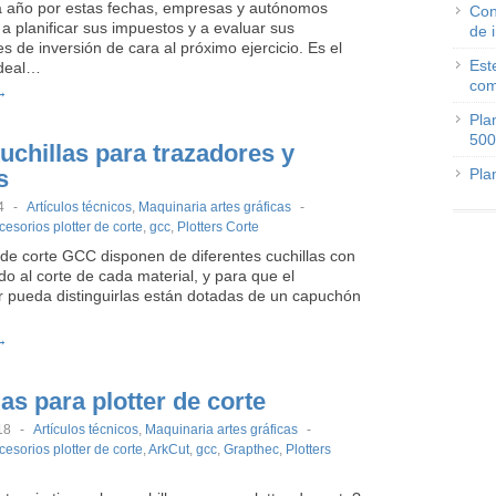
año por estas fechas, empresas y autónomos
Con
a planificar sus impuestos y a evaluar sus
de 
es de inversión de cara al próximo ejercicio. Es el
Est
deal…
com
→
Pla
500
chillas para trazadores y
s
Pla
4
-
Artículos técnicos
,
Maquinaria artes gráficas
-
cesorios plotter de corte
,
gcc
,
Plotters Corte
 de corte GCC disponen de diferentes cuchillas con
do al corte de cada material, y para que el
 pueda distinguirlas están dotadas de un capuchón
→
as para plotter de corte
18
-
Artículos técnicos
,
Maquinaria artes gráficas
-
cesorios plotter de corte
,
ArkCut
,
gcc
,
Grapthec
,
Plotters