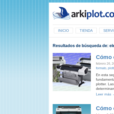
arkiplot.com
INICIO
TIENDA
SERVI
Resultados de búsqueda de:
el
Cómo e
febrero 26, 
formato
,
plott
En esta se
fundamenta
plotter. La
determina
Leer más 
Cómo e