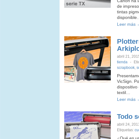
Canon ha l
de impreso
tintas pig
disponible
Leer más 
Plotte
Arkipl
abril 21, 201
tienda
-
Et
scrapbook
,
s
Presentamo
VicSign. P
dispositivo
textil…
Leer más 
Todo s
abril 24, 201
Etiquetas:
cu
¿Qué es un 