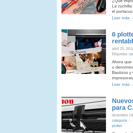
¿Qué import
La cuchill
el portacu
Leer más 
6 plott
rentab
abril 25, 201
Etiquetas:
ca
Ahora que c
o denomina
Bautizos y
impresoras
Leer más 
Nuevos
para C
diciembre 19
categoría
-
plotter