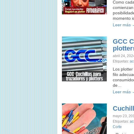
Como cada 
comienzan 
posibilidad
momento i
Leer más 
GCC Cu
plotter
abril 24, 202
Etiquetas:
ac
Los plotter
filo adecua
consumidor
de…
Leer más 
Cuchill
mayo 23, 20
Etiquetas:
ac
Corte