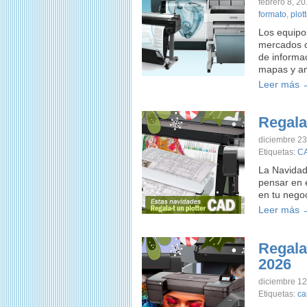
febrero 8, 2
formato
,
plott
Los equipo
mercados c
de informa
mapas y an
Leer más 
Regala
diciembre 23
Etiquetas:
C
La Navidad
pensar en e
en tu nego
Leer más 
Regala-
2026
diciembre 12
Etiquetas:
ca