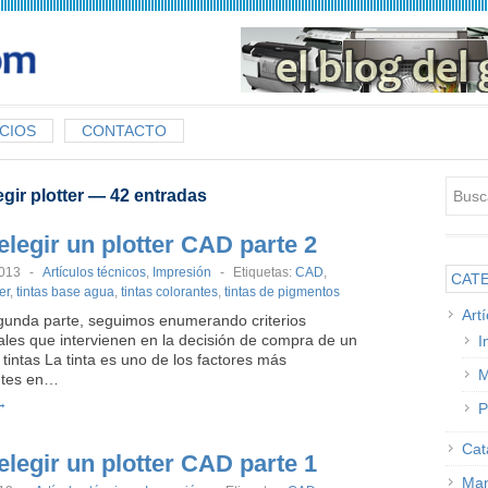
CIOS
CONTACTO
egir plotter
— 42 entradas
legir un plotter CAD parte 2
2013
-
Artículos técnicos
,
Impresión
-
Etiquetas:
CAD
,
CAT
er
,
tintas base agua
,
tintas colorantes
,
tintas de pigmentos
Art
gunda parte, seguimos enumerando criterios
les que intervienen en la decisión de compra de un
I
s tintas La tinta es uno de los factores más
M
ntes en…
→
P
Cat
legir un plotter CAD parte 1
Man