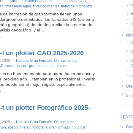
013
-
Artículos técnicos
,
Impresión
-
Etiquetas:
CAD
,
C
er
,
tintas base agua
,
tintas colorantes
,
tintas de pigmentos
s de impresión de gran formato tienen unos
E
laramente delimitados: los llamados GIS (sistema
R
ción geográfica) donde desarrollan la creación de
álisis geográfico, y el…
Not
→
N
N
-t un plotter CAD 2025-2026
N
, 2025
-
Noticias Gran Formato
,
Ofertas tienda
-
S
AD
,
canon
,
epson
,
gran formato
,
hp
,
ploter
 es un buen momento para parar, hacer balance y
O
l próximo año… también en lo profesional. Invertir
cio puede ser el mejor regalo, especialmente…
Ofe
→
Sin
t un plotter Fotográfico 2025-
ENT
, 2025
-
Noticias Gran Formato
,
Ofertas tienda
-
Cóm
non
,
epson
,
fine art
,
fotografía
,
gran formato
,
hp
,
ploter