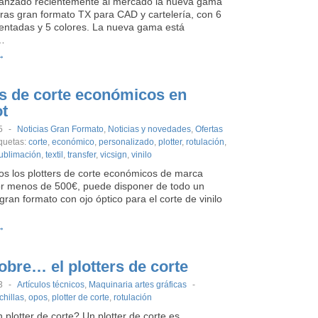
anzado recientemente al mercado la nueva gama
ras gran formato TX para CAD y cartelería, con 6
mentadas y 5 colores. La nueva gama está
…
→
rs de corte económicos en
ot
5
-
Noticias Gran Formato
,
Noticias y novedades
,
Ofertas
iquetas:
corte
,
económico
,
personalizado
,
plotter
,
rotulación
,
ublimación
,
textil
,
transfer
,
vicsign
,
vinilo
s los plotters de corte económicos de marca
or menos de 500€, puede disponer de todo un
 gran formato con ojo óptico para el corte de vinilo
→
obre… el plotters de corte
3
-
Artículos técnicos
,
Maquinaria artes gráficas
-
chillas
,
opos
,
plotter de corte
,
rotulación
plotter de corte? Un plotter de corte es