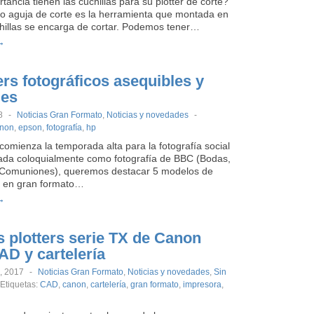
ancia tienen las cuchillas para su plotter de corte?
a o aguja de corte es la herramienta que montada en
chillas se encarga de cortar. Podemos tener…
→
ers fotográficos asequibles y
les
8
-
Noticias Gran Formato
,
Noticias y novedades
-
non
,
epson
,
fotografía
,
hp
omienza la temporada alta para la fotografía social
da coloquialmente como fotografía de BBC (Bodas,
 Comuniones), queremos destacar 5 modelos de
 en gran formato…
→
 plotters serie TX de Canon
AD y cartelería
, 2017
-
Noticias Gran Formato
,
Noticias y novedades
,
Sin
Etiquetas:
CAD
,
canon
,
cartelería
,
gran formato
,
impresora
,