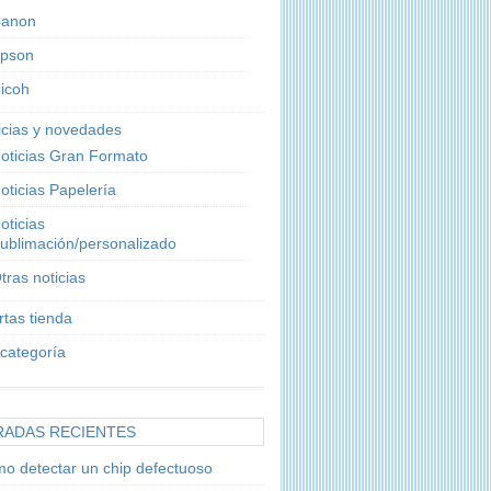
anon
pson
icoh
icias y novedades
oticias Gran Formato
oticias Papelería
oticias
ublimación/personalizado
tras noticias
rtas tienda
 categoría
RADAS RECIENTES
o detectar un chip defectuoso