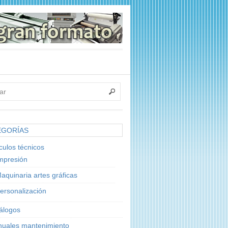
EGORÍAS
ículos técnicos
mpresión
aquinaria artes gráficas
ersonalización
álogos
uales mantenimiento