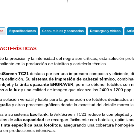
cas
Especificaciones
Consumibles y accesorios
Descargas y videos
Artí
ACTERÍSTICAS
o la precisión y la intensidad del negro son críticas, esta solución pro
aliente en la producción de fotolitos y cartelería técnica.
kiScreen TC21
destaca por ser una impresora compacta y eficiente, d
a definición. Su
sistema de impresión de cabezal térmico
, combin
inkjet
y la
tinta opacante ENGRAVER
, permite obtener fotolitos con
n
s a la luz
y una calidad de imagen que alcanza los 2400 x 1200 ppp.
a solución versátil y fiable para la generación de fotolitos destinados a
grafía
y otros procesos gráficos donde la exactitud del detalle marca la
as a su sistema
EcoTank
, la ArkiScreen TC21 reduce la complejidad y
itos de
alta capacidad
se recargan fácilmente con botellas, optimiza
a
tinta específica para fotolitos
, asegurando una cobertura homogéne
so en producciones intensivas.