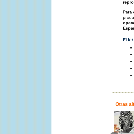
repro
Para 
produc
opac
Espa
El ki
Otras al