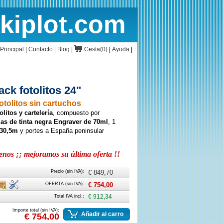
rkiplot.com
cio
Cesta
Principal
|
Contacto
|
Blog
|
Cesta(0)
|
Ayuda
|
ck fotolitos 24"
otolitos sin cartuchos
litos y cartelería
, compuesto por
las de tinta negra Engraver de 70ml
, 1
x30,5m
y portes a España peninsular
os ¡¡ mejoramos su última oferta !!
Precio (sin IVA):
€ 849,70
rte
Caja
Instalación
OFERTA (sin IVA):
€ 754,00
Total IVA incl.:
€ 912,34
Importe total (sin IVA):
Añadir al carro
€ 754,00