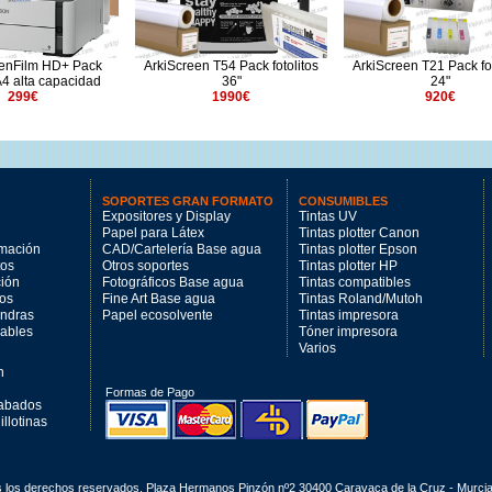
eenFilm HD+ Pack
ArkiScreen T54 Pack fotolitos
ArkiScreen T21 Pack fot
 A4 alta capacidad
36"
24"
299€
1990€
920€
SOPORTES GRAN FORMATO
CONSUMIBLES
Expositores y Display
Tintas UV
Papel para Látex
Tintas plotter Canon
imación
CAD/Cartelería Base agua
Tintas plotter Epson
tos
Otros soportes
Tintas plotter HP
ción
Fotográficos Base agua
Tintas compatibles
los
Fine Art Base agua
Tintas Roland/Mutoh
andras
Papel ecosolvente
Tintas impresora
mables
Tóner impresora
Varios
n
Formas de Pago
cabados
llotinas
s los derechos reservados. Plaza Hermanos Pinzón nº2 30400 Caravaca de la Cruz - Murci