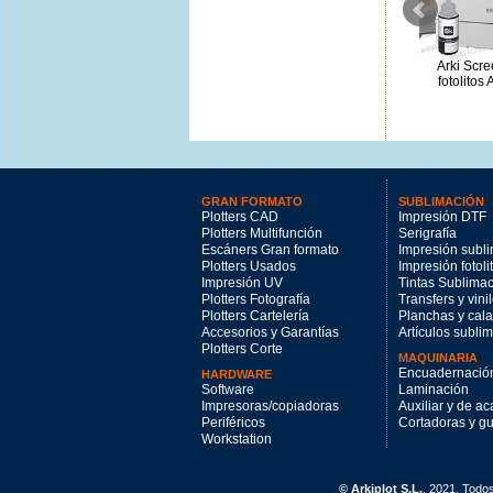
ArkiScreen T34 Pack fotolitos
Arki ScreenFilm HD+ Pack
Arki Scr
24"
fotolitos A3+
fotolitos
1750€
735€
GRAN FORMATO
SUBLIMACIÓN
Plotters CAD
Impresión DTF
Plotters Multifunción
Serigrafía
Escáners Gran formato
Impresión subl
Plotters Usados
Impresión fotoli
Impresión UV
Tintas Sublima
Plotters Fotografía
Transfers y vini
Plotters Cartelería
Planchas y cal
Accesorios y Garantías
Artículos subli
Plotters Corte
MAQUINARIA
Encuadernació
HARDWARE
Software
Laminación
Impresoras/copiadoras
Auxiliar y de a
Periféricos
Cortadoras y gui
Workstation
© Arkiplot S.L.
, 2021. Todo