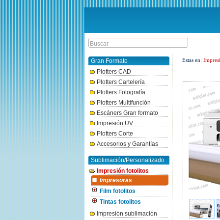
Estas en:
Impresi
Gran Formato
Plotters CAD
Plotters Cartelería
Plotters Fotografía
Plotters Multifunción
Escáners Gran formato
Impresión UV
Plotters Corte
Accesorios y Garantías
Sublimación/Personalizado
Impresión fotolitos
Impresoras
Film fotolitos
Tintas fotolitos
Impresión sublimación