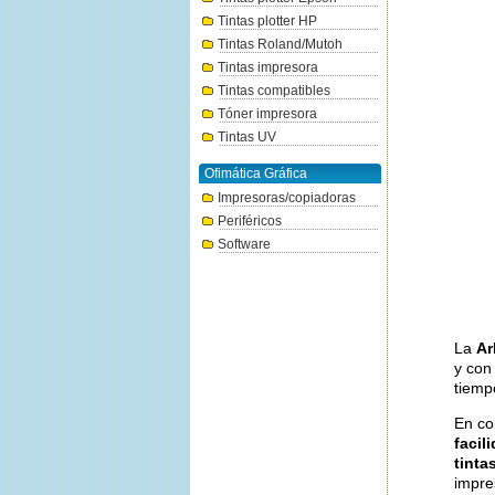
Tintas plotter HP
Tintas Roland/Mutoh
Tintas impresora
Tintas compatibles
Tóner impresora
Tintas UV
Ofimática Gráfica
Impresoras/copiadoras
Periféricos
Software
La
Ar
y con
tiemp
En co
facil
tinta
impre