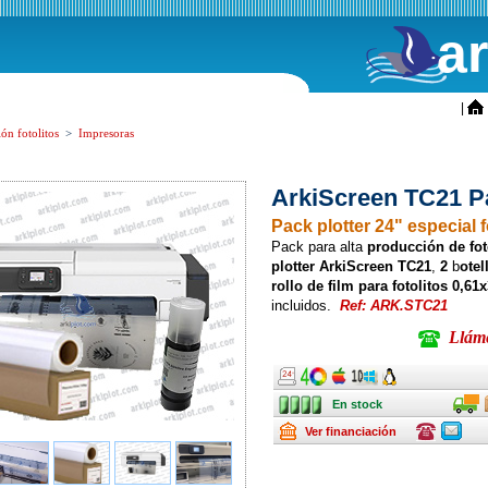
a
ini
|
ón fotolitos
>
Impresoras
ArkiScreen TC21 Pa
Pack plotter 24" especial f
Pack para alta
producción de foto
plotter ArkiScreen TC21
,
2
b
otel
rollo de film para fotolitos
0,61
incluidos.
Ref: ARK.STC21
Llámen
Ancho
Ancho
Ancho
Ancho
Ancho
En stock
Transpo
En stock
Renting
Consulte
Consulte
Ver financiación
ofertas
ofertas
última
última
hora
hora