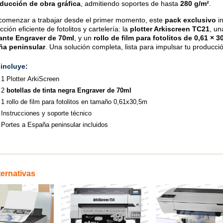
ducción de obra gráfica
, admitiendo soportes de hasta
280 g/m²
.
comenzar a trabajar desde el primer momento, este
pack exclusivo
in
ción eficiente de fotolitos y cartelería: la
plotter Arkiscreen TC21
, u
ante Engraver de 70ml
, y un
rollo de film para fotolitos de 0,61 × 3
ña peninsular
. Una solución completa, lista para impulsar tu producci
t incluye:
1 Plotter ArkiScreen
2
botellas de tinta negra Engraver de 70ml
1 rollo de film para fotolitos en tamaño 0,61x30,5m
Instrucciones y soporte técnico
Portes a España peninsular incluidos
ternativas