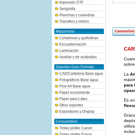
Impresión DTF
Serigrafía
Planchas y calandras
Transfers y vinilos
Maquinaria
Característi
Cortadoras y guillotinas
Encuadernación
CAR
Laminación
Auxiliar y de acabados
Cuand
sobres
Soportes Gran Formato
CAD/Cartelería Base agua
La
Ar
máxim
Fotográficos Base agua
para 
Fine Art Base agua
opaco
Papel ecosolvente
Papel para Látex
Es un
flexo
Otros soportes
Expositores y Display
Graci
depós
Consumibles
utiliz
Tintas plotter Canon
inclu
Tintas plotter Epson