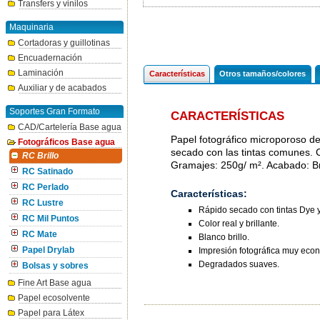
Transfers y vinilos
Maquinaria
Cortadoras y guillotinas
Encuadernación
Laminación
Características
Otros tamaños/colores
Auxiliar y de acabados
Soportes Gran Formato
CARACTERÍSTICAS
CAD/Cartelería Base agua
Papel fotográfico microporoso de 
Fotográficos Base agua
secado con las tintas comunes. Co
RC Brillo
Gramajes: 250g/ m². Acabado: Bri
RC Satinado
RC Perlado
Características:
RC Lustre
Rápido secado con tintas Dye 
RC Mil Puntos
Color real y brillante.
RC Mate
Blanco brillo.
Impresión fotográfica muy eco
Papel Drylab
Degradados suaves.
Bolsas y sobres
Fine Art Base agua
Papel ecosolvente
Papel para Látex