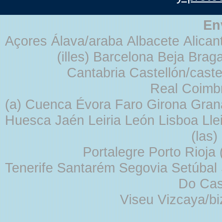
En
Açores Álava/araba Albacete Alicant
(illes) Barcelona Beja Br
Cantabria Castellón/cast
Real Coimb
(a) Cuenca Évora Faro Girona Gra
Huesca Jaén Leiria León Lisboa Lle
(las
Portalegre Porto Rioja
Tenerife Santarém Segovia Setúbal S
Do Cas
Viseu Vizcaya/b