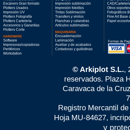
Escáners Gran formato
Impresión sublimación
CAD/Cartelerí
Plotters Usados
Impresión fotolitos
Otros soportes
Impresión UV
Tintas Sublimación
Fotográficos 
Plotters Fotografía
Transfers y vinilos
Fine Art Base
Plotters Cartelería
Planchas y calandras
Papel ecosolv
Accesorios y Garantías
Artículos sublimables
Plotters Corte
MAQUINARIA
Encuadernación
HARDWARE
Software
Laminación
Formas de Pag
Impresoras/copiadoras
Auxiliar y de acabados
Periféricos
Cortadoras y guillotinas
Workstation
© Arkiplot S.L.
,
reservados. Plaza 
Caravaca de la Cruz
7
Registro Mercantil de
Hoja MU-84627, incrip
y prote