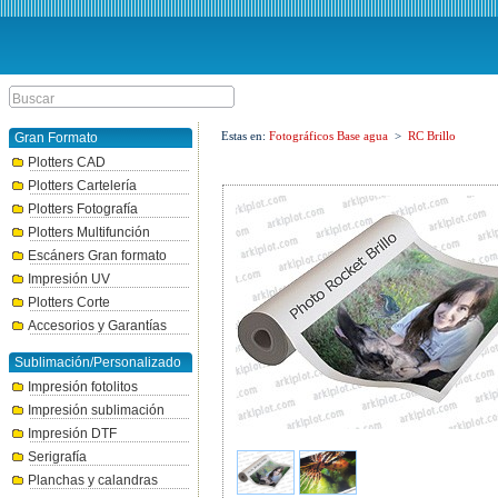
Estas en:
Fotográficos Base agua
>
RC Brillo
Gran Formato
Plotters CAD
Plotters Cartelería
Plotters Fotografía
Plotters Multifunción
Escáners Gran formato
Impresión UV
Plotters Corte
Accesorios y Garantías
Sublimación/Personalizado
Impresión fotolitos
Impresión sublimación
Impresión DTF
Serigrafía
Planchas y calandras