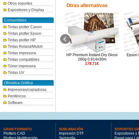
Otros soportes
Otras alternativas
Expositores y Display
Consumibles
Tintas plotter Canon
Tintas plotter Epson
Tintas plotter HP
Tintas Roland/Mutoh
Tintas impresora
Epson Premium SemiGloss
HP Premium Instant-Dry Gloss
Epson 
170g 1,118x30,5m
260g 0,914x30m
Tintas compatibles
223.91€
178.71€
Tóner impresora
Tintas UV
Ofimática Gráfica
Impresoras/copiadoras
Periféricos
Software
GRAN FORMATO
SUBLIMACIÓN
SOPORTES G
Plotters CAD
Impresión DTF
Expositores y 
Plotters Multifunción
Serigrafía
Papel para Lá