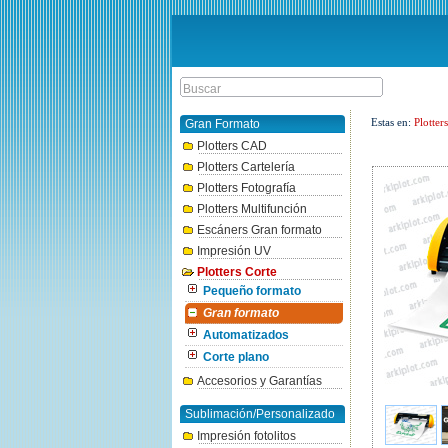
Estas en:
Plotter
Gran Formato
Plotters CAD
Plotters Cartelería
Plotters Fotografía
Plotters Multifunción
Escáners Gran formato
Impresión UV
Plotters Corte
Pequeño formato
Gran formato
Automatizados
Corte plano
Accesorios y Garantías
Sublimación/Personalizado
Impresión fotolitos