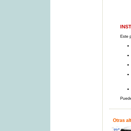
INS
Este 
Puede
Otras al