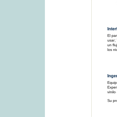
Inte
El pan
usar;
un flu
los ni
Inge
Equip
Exper
vinil
Su pr