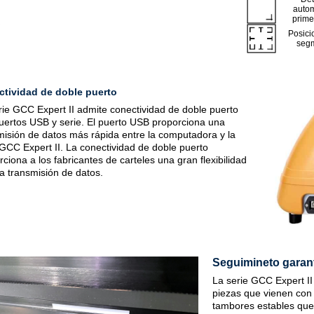
autom
prime
Posici
segm
tividad de doble puerto
rie GCC Expert II admite conectividad de doble puerto
uertos USB y serie. El puerto USB proporciona una
misión de datos más rápida entre la computadora y la
 GCC Expert II. La conectividad de doble puerto
ciona a los fabricantes de carteles una gran flexibilidad
la transmisión de datos.
Seguimineto garan
La serie GCC Expert II
piezas que vienen con
tambores estables que