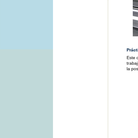
Práct
Este 
traba
la pos