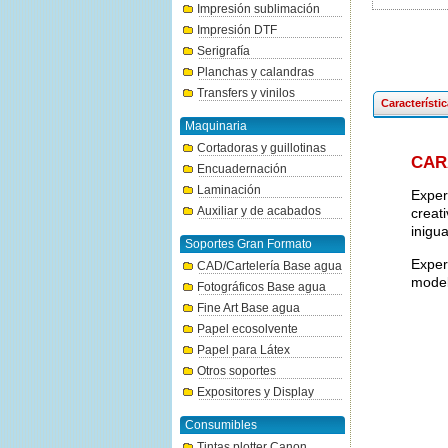
Impresión sublimación
Impresión DTF
Serigrafía
Planchas y calandras
Transfers y vinilos
Característi
Maquinaria
Cortadoras y guillotinas
CAR
Encuadernación
Laminación
Exper
Auxiliar y de acabados
creati
inigu
Soportes Gran Formato
Exper
CAD/Cartelería Base agua
model
Fotográficos Base agua
Fine Art Base agua
Papel ecosolvente
Papel para Látex
Otros soportes
Expositores y Display
Consumibles
Tintas plotter Canon