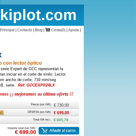
rkiplot.com
cio
Cesta
Principal
|
Contacto
|
Blog
|
Cesta(0)
|
Ayuda
|
X
 con lector óptico
a serie Expert de GCC representan la
n iniciar en el corte de vinilo. Lector
0mm ancho de corte, 719 mm/seg
B, serie.
Ref: GCCEXPII24LX
os ¡¡ mejoramos su última oferta !!
Precio (sin IVA):
€ 730,00
rte
Caja
OFERTA (sin IVA):
€ 699,00
Total IVA incl.:
€ 845,79
Importe total (sin IVA):
Añadir al carro
€ 699,00