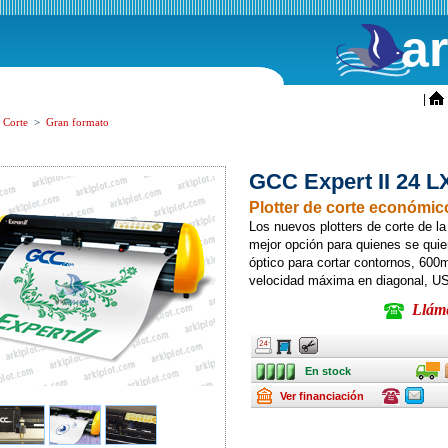
a
ini
|
s Corte
>
Gran formato
GCC Expert II 24 L
Plotter de corte económico
Los nuevos plotters de corte de l
mejor opción para quienes se quiera
óptico para cortar contornos, 60
velocidad máxima en diagonal, US
Llámen
Ancho
Ancho
Ancho
En stock
Transpo
En stock
Renting
Consulte
Consulte
Ver financiación
ofertas
ofertas
última
última
hora
hora