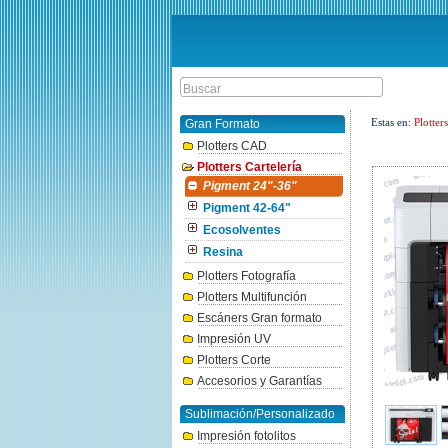
Estas en:
Plotter
Gran Formato
Plotters CAD
Plotters Cartelería
Pigment 24"-36"
Pigment 42-64"
Ecosolventes
Resina
Plotters Fotografía
Plotters Multifunción
Escáners Gran formato
Impresión UV
Plotters Corte
Accesorios y Garantías
Sublimación/Personalizado
Impresión fotolitos