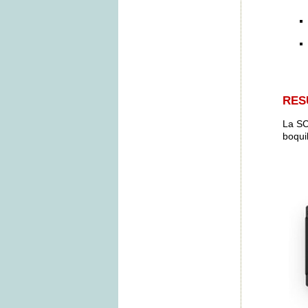
RES
La SC
boqui