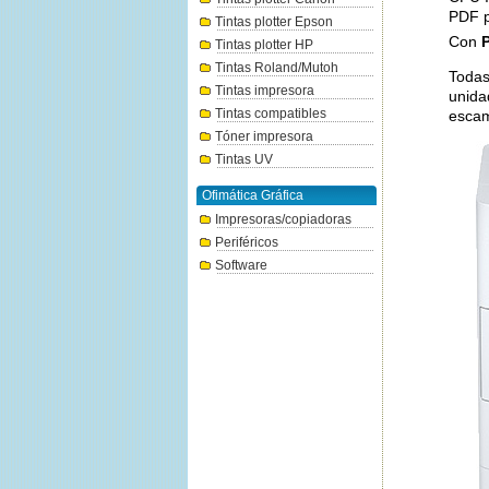
PDF p
Tintas plotter Epson
Con
P
Tintas plotter HP
Tintas Roland/Mutoh
Todas
Tintas impresora
unida
Tintas compatibles
escam
Tóner impresora
Tintas UV
Ofimática Gráfica
Impresoras/copiadoras
Periféricos
Software