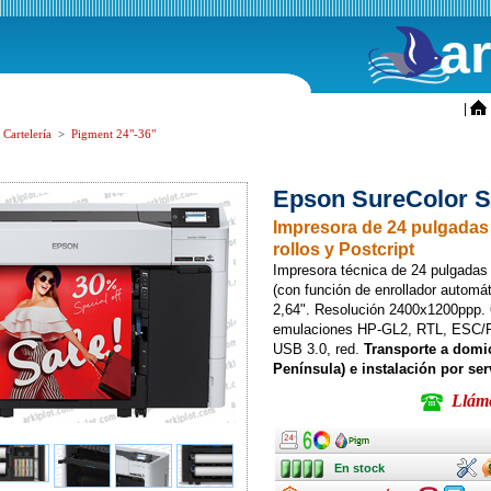
a
ini
|
s Cartelería
>
Pigment 24"-36"
Epson SureColor 
Impresora de 24 pulgadas
rollos y Postcript
Impresora técnica de 24 pulgadas 
(con función de enrollador automá
2,64". Resolución 2400x1200ppp.
emulaciones HP-GL2, RTL, ESC/P
USB 3.0, red.
Transporte a domic
Península) e instalación por serv
Llámen
Ancho
Ancho
Ancho
En stock
Instala
Pr
En stock
Es