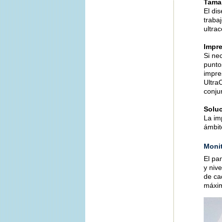
Tamañ
El di
traba
ultra
Impre
Si ne
punto
impre
Ultra
conju
Solu
La im
ámbit
Monit
El pa
y niv
de ca
máxim