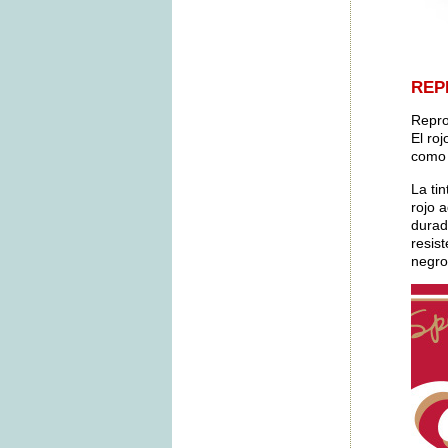
REP
Repro
El ro
como e
La ti
rojo 
durad
resis
negro