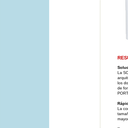
RES
Solu
La SC
arqui
los d
de fo
PORT 
Rápid
La co
tamañ
mayor