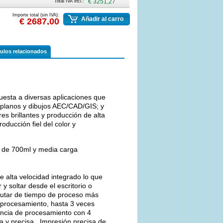
Total IVA incl.:
€ 3251,27
Importe total (sin IVA):
Añadir al carro
€ 2687,00
culos relacionados
esta a diversas aplicaciones que
o planos y dibujos AEC/CAD/GIS; y
es brillantes y producción de alta
oducción fiel del color y
s de 700ml y media carga
alta velocidad integrado lo que
y soltar desde el escritorio o
frutar de tiempo de proceso más
 procesamiento, hasta 3 veces
encia de procesamiento con 4
a y precisa. Impresión precisa de