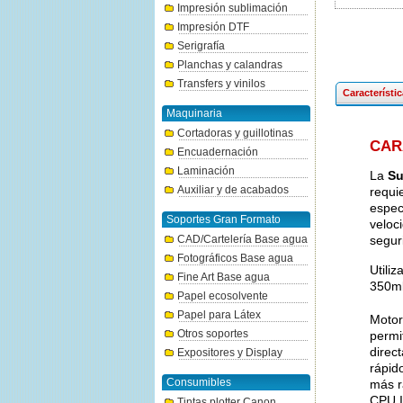
Impresión sublimación
Impresión DTF
Serigrafía
Planchas y calandras
Transfers y vinilos
Característi
Maquinaria
Cortadoras y guillotinas
CAR
Encuadernación
Laminación
La
Su
Auxiliar y de acabados
requi
espec
Soportes Gran Formato
veloc
CAD/Cartelería Base agua
segur
Fotográficos Base agua
Utiliz
Fine Art Base agua
350ml
Papel ecosolvente
Papel para Látex
Motor
Otros soportes
permi
direc
Expositores y Display
rápid
Consumibles
más r
CPU I
Tintas plotter Canon