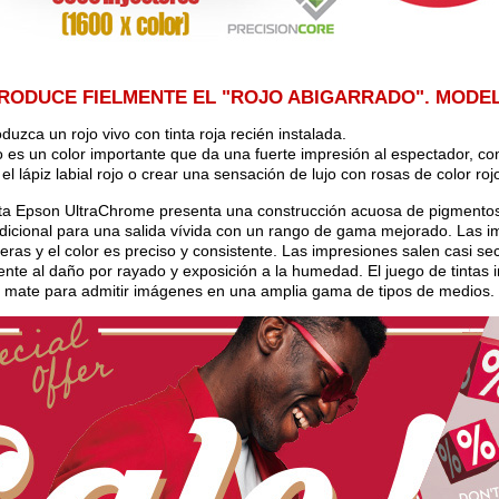
RODUCE FIELMENTE EL "ROJO ABIGARRADO". MODEL
duzca un rojo vivo con tinta roja recién instalada.
jo es un color importante que da una fuerte impresión al espectador, c
l lápiz labial rojo o crear una sensación de lujo con rosas de color roj
nta Epson UltraChrome presenta una construcción acuosa de pigmentos
adicional para una salida vívida con un rango de gama mejorado. La
eras y el color es preciso y consistente. Las impresiones salen casi 
tente al daño por rayado y exposición a la humedad. El juego de tintas 
 mate para admitir imágenes en una amplia gama de tipos de medios.