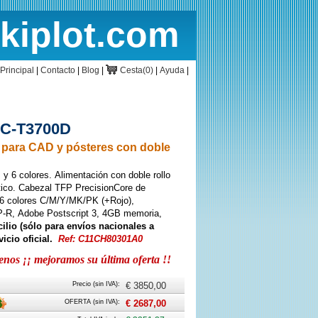
rkiplot.com
cio
Cesta
Principal
|
Contacto
|
Blog
|
Cesta(0)
|
Ayuda
|
SC-T3700D
 para CAD y pósteres con doble
y 6 colores. Alimentación con doble rollo
tico. Cabezal TFP PrecisionCore de
 6 colores C/M/Y/MK/PK (+Rojo),
-R, Adobe Postscript 3, 4GB memoria,
ilio (sólo para envíos nacionales a
icio oficial.
Ref: C11CH80301A0
os ¡¡ mejoramos su última oferta !!
Precio (sin IVA):
€ 3850,00
ción
ecio
OFERTA (sin IVA):
€ 2687,00
pecial