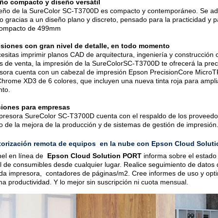
o compacto y diseño versátil
seño de la SureColor SC-T3700D es compacto y contemporáneo. Se ada
jo gracias a un diseño plano y discreto, pensado para la practicidad y 
compacto de 499mm
siones con gran nivel de detalle, en todo momento
cesitas imprimir planos CAD de arquitectura, ingeniería y construcción 
s de venta, la impresión de la SureColorSC-T3700D te ofrecerá la preci
sora cuenta con un cabezal de impresión Epson PrecisionCore MicroT
Chrome XD3 de 6 colores, que incluyen una nueva tinta roja para ampli
nto.
ciones para empresas
presora SureColor SC-T3700D cuenta con el respaldo de los proveedor
o de la mejora de la producción y de sistemas de gestión de impresión
orización remota de equipos en la nube con Epson Cloud Solut
nel en línea de
Epson Cloud Solution PORT
informa sobre el estado 
el de consumibles desde cualquier lugar. Realice seguimiento de datos 
da impresora, contadores de páginas/m2. Cree informes de uso y optimi
a productividad. Y lo mejor sin suscripción ni cuota mensual.