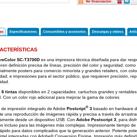
Renting
Consulte
Consulte
Ver financiación
ofertas
ofertas
última
última
hora
hora
cas
Especificaciones
Consumibles y accesorios
Descargas y videos
Artí
ACTERÍSTICAS
reColor SC-T3700D
es una impresora técnica diseñada para dar respu
eren definición precisa de líneas, precisión del color y seguridad; com
ialmente posters para comercio minorista y grandes retailers, con color
idad; e impresiones para el sector público, que requieren precisión, repr
idad.
a
6 tintas
disponibles en 2 capacidades: cartuchos grandes y rentable
. Con un color rojo adicional para mejorar la gama de colores.
®
 de impresión integrado de Adobe
Postcript
3
basado en hardware de 
te una reproducción de imágenes rápida y precisa a través de arrastrar 
tamente desde un dispositivo USB. Con
Adobe Postscript 3
, para dis
os incluso para las imágenes más complejas. Impresionante tiempo de
ápido para datos complicados que la generación anterior. Potente pot
ntel integradas con Adobe® Conversion Engine. Impresión más definid