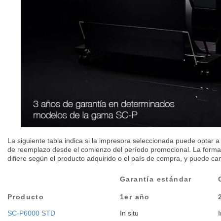
La siguiente tabla indica si la impresora seleccionada puede optar a
de reemplazo desde el comienzo del período promocional. La forma 
difiere según el producto adquirido o el país de compra, y puede ca
Garantía estándar
Producto
1er año
SC-P6000 STD
In situ
I