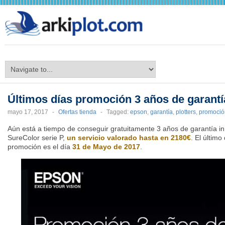
arkiplot.com
Últimos días promoción 3 años de garantí
mayo 17, 2017
-
Ofertas tienda
-
Tagged:
epson
,
garantía
,
plotters
,
promoció
Aún está a tiempo de conseguir gratuitamente 3 años de garantía in
SureColor serie P,
un servicio valorado hasta en 2180€
. El último
promoción es el día
31 de Mayo de 2017
.