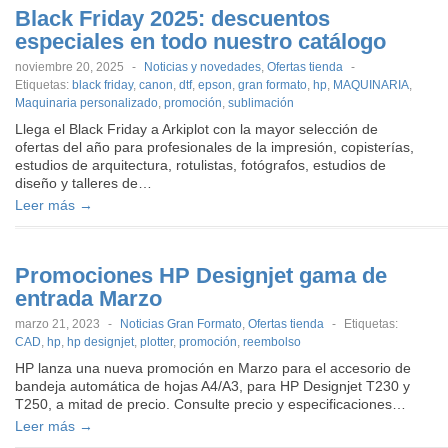
Black Friday 2025: descuentos
especiales en todo nuestro catálogo
noviembre 20, 2025
-
Noticias y novedades
,
Ofertas tienda
-
Etiquetas:
black friday
,
canon
,
dtf
,
epson
,
gran formato
,
hp
,
MAQUINARIA
,
Maquinaria personalizado
,
promoción
,
sublimación
Llega el Black Friday a Arkiplot con la mayor selección de
ofertas del año para profesionales de la impresión, copisterías,
estudios de arquitectura, rotulistas, fotógrafos, estudios de
diseño y talleres de…
Leer más →
Promociones HP Designjet gama de
entrada Marzo
marzo 21, 2023
-
Noticias Gran Formato
,
Ofertas tienda
-
Etiquetas:
CAD
,
hp
,
hp designjet
,
plotter
,
promoción
,
reembolso
HP lanza una nueva promoción en Marzo para el accesorio de
bandeja automática de hojas A4/A3, para HP Designjet T230 y
T250, a mitad de precio. Consulte precio y especificaciones…
Leer más →