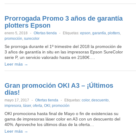
Prorrogada Promo 3 años de garantía
plotters Epson
enero 5, 2018
-
Ofertas tienda
-
Etiquetas:
epson
,
garantía
,
plotters
,
promoción
,
surecolor
Se prorroga durante el 1º trimestre del 2018 la promoción de
3 años de garantía in situ en las impresoras Epson SureColor
serie P, un servicio valorado hasta en 2180€….
Leer más →
Gran promoción OKI A3 – ¡Últimos
días!
mayo 17, 2017
-
Ofertas tienda
-
Etiquetas:
color
,
descuento
,
impresora
,
láser
,
oferta
,
OKI
,
promoción
OKI promociona hasta final de Mayo o fin de existencias su
gama de impresoras láser color en A3 con un descuento del
40%. Aproveche los últimos días de la oferta…
Leer más →