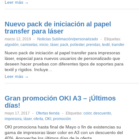
Leer más →
Nuevo pack de iniciación al papel
transfer para láser
marzo 12, 2019
-
Noticias Sublimación/personalizado
-
Etiquetas:
algodón
,
camisetas
,
inicio
,
láser
,
pack
,
políester
,
prendas
,
textil
,
transfer
Nuevo pack de iniciación al papel transfer para impresoras
láser, especial para nuevos usuarios de personalizado que
deseen hacer pruebas con diferentes tipos de soportes para
textil y rígidos. Incluye…
Leer más →
Gran promoción OKI A3 – ¡Últimos
días!
mayo 17, 2017
-
Ofertas tienda
-
Etiquetas:
color
,
descuento
,
impresora
,
láser
,
oferta
,
OKI
,
promoción
OKI promociona hasta final de Mayo o fin de existencias su
gama de impresoras láser color en A3 con un descuento del
40%. Aproveche los últimos días de la oferta…