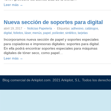
Leer más →
Nueva sección de soportes para digital
abril 19, 2017
-
Noticias Papelería
-
Etiquetas:
adhesivo
,
catálogos
,
digital
,
folletos
,
láser
,
menús
,
papel
,
políester
,
sintético
,
tarjetas
Incorporamos nueva sección de papel y soportes especiales
para copiadoras e impresoras digitales: soportes para digital.
En ella podrá encontrar soportes especiales para máquinas
digitales de tóner seco, como papel…
Leer más →
Blog comercial de Arkiplot.com. 2021 Arkiplot, S.L. Todos los derech