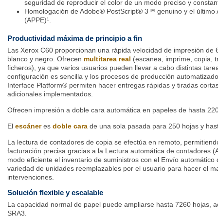
seguridad de reproducir el color de un modo preciso y constan
Homologación de Adobe® PostScript® 3™ genuino y el último
(APPE)¹.
Productividad máxima de principio a fin
Las Xerox C60 proporcionan una rápida velocidad de impresión de 
blanco y negro. Ofrecen
multitarea real
(escanea, imprime, copia, t
ficheros), ya que varios usuarios pueden llevar a cabo distintas tar
configuración es sencilla y los procesos de producción automatizad
Interface Platform® permiten hacer entregas rápidas y tiradas cort
adicionales implementados.
Ofrecen impresión a doble cara automática en papeles de hasta 220
El
escáner
es
doble cara
de una sola pasada para 250 hojas y has
La lectura de contadores de copia se efectúa en remoto, permitiend
facturación precisa gracias a la Lectura automática de contadores
modo eficiente el inventario de suministros con el Envío automático
variedad de unidades reemplazables por el usuario para hacer el m
intervenciones.
Solución flexible y escalable
La capacidad normal de papel puede ampliarse hasta 7260 hojas, a
SRA3.