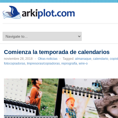
arkiplot.com
Comienza la temporada de calendarios
noviembre 28, 2018
-
Otras noticias
-
Tagged:
almanaque
,
calendario
,
copis
fotocopiadoras
,
Impresoras/copiadoras
,
reprografía
,
wire-o