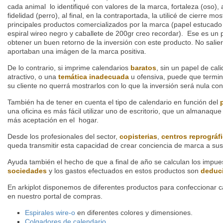
cada animal lo identifiqué con valores de la marca, fortaleza (oso), as
fidelidad (perro), al final, en la contraportada, la utilicé de cierre 
principales productos comercializados por la marca (papel estucad
espiral wireo negro y caballete de 200gr creo recordar). Ese es un 
obtener un buen retorno de la inversión con este producto. No sali
aportaban una imágen de la marca positiva.
De lo contrario, si imprime calendarios
baratos
, sin un papel de ca
atractivo, o una
temática inadecuada
u ofensiva, puede que termin
su cliente no querrá mostrarlos con lo que la inversión será nula co
También ha de tener en cuenta el tipo de calendario en función del
una oficina es más fácil utilizar uno de escritorio, que un almanaqu
más aceptación en el hogar.
Desde los profesionales del sector,
copisterias
,
centros reprográf
queda transmitir esta capacidad de crear conciencia de marca a sus 
Ayuda también el hecho de que a final de año se calculan los impue
sociedades
y los gastos efectuados en estos productos son
deduc
En arkiplot disponemos de diferentes productos para confeccionar c
en nuestro portal de compras.
Espirales wire-o
en diferentes colores y dimensiones.
Colgadores de calendario