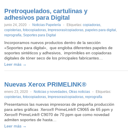
Pretroquelados, cartulinas y
adhesivos para Digital
junio 24, 2020
-
Noticias Papelería
-
Etiquetas:
copiadoras
,
copisterias
,
fotocopiadoras
,
Impresoras/copiadoras
,
papeles para digital
,
reprografía
,
Soportes para Digital
Incorporamos nuevos productos dentro de la sección
«Soportes para digital«, que engloba diferentes papeles de
soportes sintéticos y adhesivos, imprimibles en copiadoras
digitales de tóner seco de los principales fabricantes…
Leer más →
Nuevas Xerox PRIMELINK®
enero 23, 2020
-
Noticias y novedades
,
Otras noticias
-
Etiquetas:
copisterias
,
fotocopiadoras
,
Impresoras/copiadoras
,
reprografía
Presentamos las nuevas impresoras de pequeña producción
para artes gráficas Xerox® PrimeLink® C9065 de 65 ppm y
Xerox® PrimeLink® C9070 de 70 ppm que como novedad
admiten soportes de hasta…
Leer más →