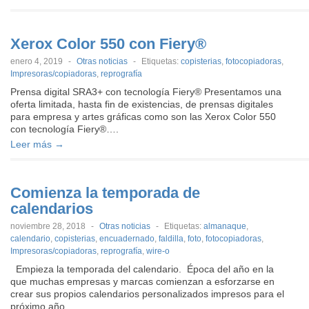
Xerox Color 550 con Fiery®
enero 4, 2019
-
Otras noticias
-
Etiquetas:
copisterias
,
fotocopiadoras
,
Impresoras/copiadoras
,
reprografía
Prensa digital SRA3+ con tecnología Fiery® Presentamos una
oferta limitada, hasta fin de existencias, de prensas digitales
para empresa y artes gráficas como son las Xerox Color 550
con tecnología Fiery®….
Leer más →
Comienza la temporada de
calendarios
noviembre 28, 2018
-
Otras noticias
-
Etiquetas:
almanaque
,
calendario
,
copisterias
,
encuadernado
,
faldilla
,
foto
,
fotocopiadoras
,
Impresoras/copiadoras
,
reprografía
,
wire-o
Empieza la temporada del calendario. Época del año en la
que muchas empresas y marcas comienzan a esforzarse en
crear sus propios calendarios personalizados impresos para el
próximo año….