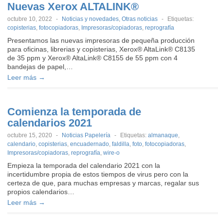
Nuevas Xerox ALTALINK®
octubre 10, 2022
-
Noticias y novedades
,
Otras noticias
-
Etiquetas:
copisterias
,
fotocopiadoras
,
Impresoras/copiadoras
,
reprografía
Presentamos las nuevas impresoras de pequeña producción
para oficinas, librerias y copisterias, Xerox® AltaLink® C8135
de 35 ppm y Xerox® AltaLink® C8155 de 55 ppm con 4
bandejas de papel,…
Leer más →
Comienza la temporada de
calendarios 2021
octubre 15, 2020
-
Noticias Papelería
-
Etiquetas:
almanaque
,
calendario
,
copisterias
,
encuadernado
,
faldilla
,
foto
,
fotocopiadoras
,
Impresoras/copiadoras
,
reprografía
,
wire-o
Empieza la temporada del calendario 2021 con la
incertidumbre propia de estos tiempos de virus pero con la
certeza de que, para muchas empresas y marcas, regalar sus
propios calendarios…
Leer más →