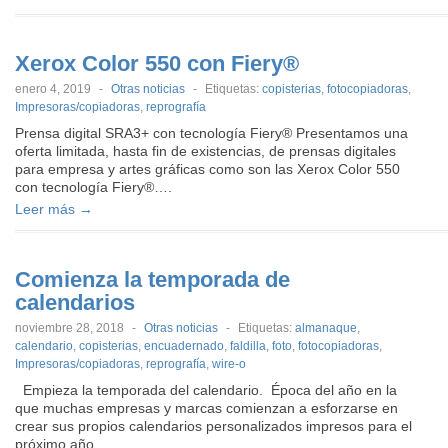
Xerox Color 550 con Fiery®
enero 4, 2019
-
Otras noticias
-
Etiquetas:
copisterias
,
fotocopiadoras
,
Impresoras/copiadoras
,
reprografía
Prensa digital SRA3+ con tecnología Fiery® Presentamos una
oferta limitada, hasta fin de existencias, de prensas digitales
para empresa y artes gráficas como son las Xerox Color 550
con tecnología Fiery®….
Leer más →
Comienza la temporada de
calendarios
noviembre 28, 2018
-
Otras noticias
-
Etiquetas:
almanaque
,
calendario
,
copisterias
,
encuadernado
,
faldilla
,
foto
,
fotocopiadoras
,
Impresoras/copiadoras
,
reprografía
,
wire-o
Empieza la temporada del calendario. Época del año en la
que muchas empresas y marcas comienzan a esforzarse en
crear sus propios calendarios personalizados impresos para el
próximo año….