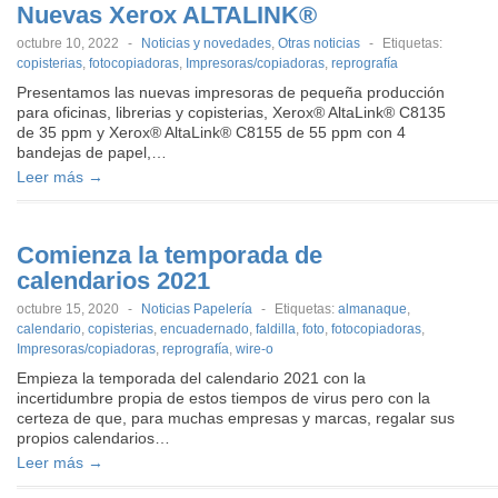
Nuevas Xerox ALTALINK®
octubre 10, 2022
-
Noticias y novedades
,
Otras noticias
-
Etiquetas:
copisterias
,
fotocopiadoras
,
Impresoras/copiadoras
,
reprografía
Presentamos las nuevas impresoras de pequeña producción
para oficinas, librerias y copisterias, Xerox® AltaLink® C8135
de 35 ppm y Xerox® AltaLink® C8155 de 55 ppm con 4
bandejas de papel,…
Leer más →
Comienza la temporada de
calendarios 2021
octubre 15, 2020
-
Noticias Papelería
-
Etiquetas:
almanaque
,
calendario
,
copisterias
,
encuadernado
,
faldilla
,
foto
,
fotocopiadoras
,
Impresoras/copiadoras
,
reprografía
,
wire-o
Empieza la temporada del calendario 2021 con la
incertidumbre propia de estos tiempos de virus pero con la
certeza de que, para muchas empresas y marcas, regalar sus
propios calendarios…
Leer más →