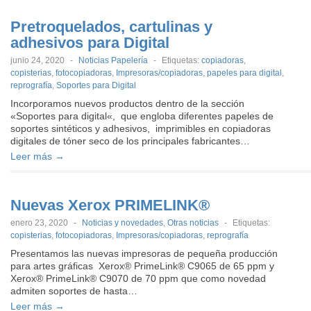
Pretroquelados, cartulinas y
adhesivos para Digital
junio 24, 2020
-
Noticias Papelería
-
Etiquetas:
copiadoras
,
copisterias
,
fotocopiadoras
,
Impresoras/copiadoras
,
papeles para digital
,
reprografía
,
Soportes para Digital
Incorporamos nuevos productos dentro de la sección
«Soportes para digital«, que engloba diferentes papeles de
soportes sintéticos y adhesivos, imprimibles en copiadoras
digitales de tóner seco de los principales fabricantes…
Leer más →
Nuevas Xerox PRIMELINK®
enero 23, 2020
-
Noticias y novedades
,
Otras noticias
-
Etiquetas:
copisterias
,
fotocopiadoras
,
Impresoras/copiadoras
,
reprografía
Presentamos las nuevas impresoras de pequeña producción
para artes gráficas Xerox® PrimeLink® C9065 de 65 ppm y
Xerox® PrimeLink® C9070 de 70 ppm que como novedad
admiten soportes de hasta…
Leer más →