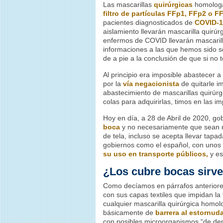
Las mascarillas
quirúrgicas
homologad
filtro de partículas FFp1, FFp2 o F
pacientes diagnosticados de
COVID-1
aislamiento llevarán mascarilla quirú
enfermos de COVID llevarán mascaril
informaciones a las que hemos sido s
de a pie a la conclusión de que si no 
Al principio era imposible abastecer a
por la
vía negacionista
de quitarle i
abastecimiento de mascarillas quirúrg
colas para adquirirlas, timos en las i
Hoy en día, a 28 de Abril de 2020, go
boca
y no necesariamente que sean m
de tela, incluso se acepta llevar tap
gobiernos como el español, con unos 
su uso en transporte públicos,
y es
¿Los cubre bocas sirve
Como decíamos en párrafos anterior
con sus capas textiles que impidan la t
cualquier mascarilla quirúrgica homol
básicamente de
barrera al estornuda
con posibles microorganismos “de dentr