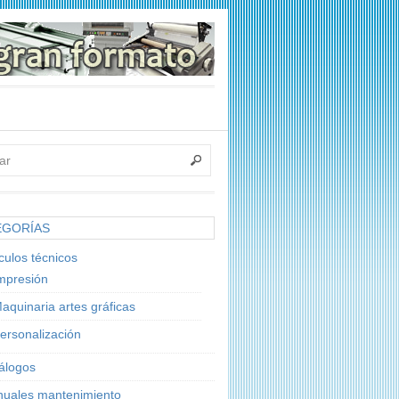
EGORÍAS
ículos técnicos
mpresión
aquinaria artes gráficas
ersonalización
álogos
uales mantenimiento