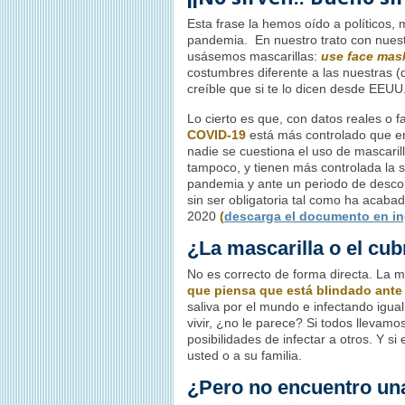
Esta frase la hemos oído a políticos, 
pandemia. En nuestro trato con nuest
usásemos mascarillas:
use
face mas
costumbres diferente a las nuestras
creíble que si te lo dicen desde EEUU
Lo cierto es que, con datos reales o f
COVID-19
está más controlado que e
nadie se cuestiona el uso de mascari
tampoco, y tienen más controlada la 
pandemia y ante un periodo de descon
sin ser obligatoria tal como ha acab
2020
(
descarga el documento en in
¿La mascarilla o el cu
No es correcto de forma directa. La m
que piensa que está blindado ante
saliva por el mundo e infectando igu
vivir, ¿no le parece? Si todos llevam
posibilidades de infectar a otros. Y si
usted o a su familia.
¿Pero no encuentro un