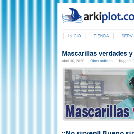
arkiplot.com
INICIO
TIENDA
SERVI
Mascarillas verdades y
abril 30, 2020
-
Otras noticias
-
Tagged:
¡¡No sirven!! Bueno s