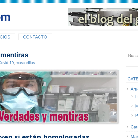
CIOS
CONTACTO
 mentiras
Covid-19
,
mascarillas
CAT
Art
I
M
P
Cat
irven si están homologadas…
Man