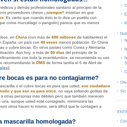
C
médicos y demás profesionales sanitario al principio de la
ros proveedores chinos ¡¡
siempre
!! insistían en que
E
ks
. Es cierto que cuando ésto te lo dice un pueblo con
 (que come murciélago o pangolín) parece que es menos
R
.
Not
alsos, en
China
(con más de
600 millones
de habitantes) el
N
n España, un país con
40 veces
menos población. En China
llas o cubre bocas. En otros países como Corea y Alemania
N
situación. Aún hoy, a más de
60 días
del principio de la
finamiento con toda la incertidumbre, se recomienda su uso
N
ado recomendando la
OMS
de forma tardía el 6 de Abril de
S
gles
).
O
bre bocas es para no contagiarme?
Ofe
ascarilla o el cubre bocas es para que usted,
ese ciudadano
 todo
y que eso es para otros
, no vaya soltando gotitas de
Sin
al a otras personas más débiles pero que también merecen
os una, aunque usted esté contagiado, minimizará las
 esos otros hacen lo mismo, será difícil que le contagien a
ENT
a mascarilla homologada?
Cóm