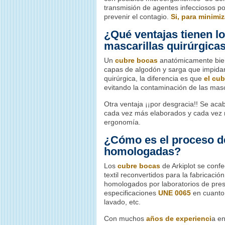
transmisión de agentes infecciosos po
prevenir el contagio.
Si, para minimiz
¿Qué ventajas tienen l
mascarillas quirúrgica
Un
cubre bocas
anatómicamente bien 
capas de algodón y sarga que impidan 
quirúrgica, la diferencia es que
el cub
evitando la contaminación de las masca
Otra ventaja ¡¡por desgracia!! Se a
cada vez más elaborados y cada vez má
ergonomía.
¿Cómo es el proceso d
homologadas?
Los
cubre bocas
de Arkiplot se conf
textil reconvertidos para la fabricaci
homologados por laboratorios de pre
especificaciones
UNE 0065
en cuanto 
lavado, etc.
Con muchos
años de experienci
a en