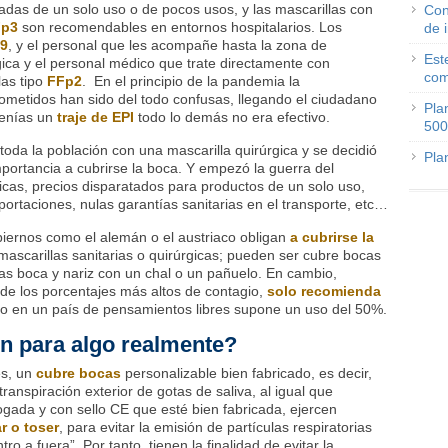
as de un solo uso o de pocos usos, y las mascarillas con
Con
Fp3
son recomendables en entornos hospitalarios. Los
de 
9
, y el personal que les acompañe hasta la zona de
Est
rgica y el personal médico que trate directamente con
com
las tipo
FFp2
. En el principio de la pandemia la
ometidos han sido del todo confusas, llegando el ciudadano
Pla
tenías un
traje de EPI
todo lo demás no era efectivo.
500
 toda la población con una mascarilla quirúrgica y se decidió
Pla
mportancia a cubrirse la boca. Y empezó la guerra del
icas, precios disparatados para productos de un solo uso,
mportaciones, nulas garantías sanitarias en el transporte, etc…
biernos como el alemán o el austriaco obligan
a cubrirse la
ascarillas sanitarias o quirúrgicas; pueden ser cubre bocas
adas boca y nariz con un chal o un pañuelo. En cambio,
de los porcentajes más altos de contagio,
solo recomienda
o en un país de pensamientos libres supone un uso del 50%.
n para algo realmente?
es, un
cubre bocas
personalizable bien fabricado, es decir,
ranspiración exterior de gotas de saliva, al igual que
ogada y con sello CE que esté bien fabricada, ejercen
r o toser
, para evitar la emisión de partículas respiratorias
o a fuera”. Por tanto, tienen la finalidad de evitar la