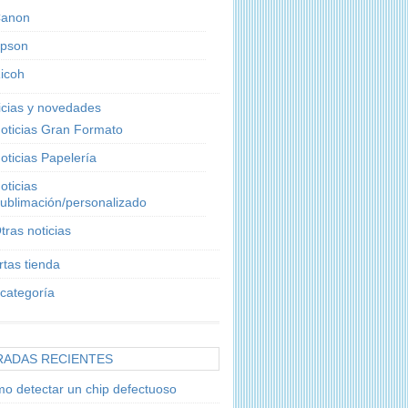
anon
pson
icoh
icias y novedades
oticias Gran Formato
oticias Papelería
oticias
ublimación/personalizado
tras noticias
rtas tienda
 categoría
RADAS RECIENTES
o detectar un chip defectuoso