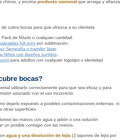
as chinos, y encima
producto nacional
que arraiga y afianza
o de cubre bocas para que ofrezca a su clientela:
 Pack de 50uds o cualquier cantidad.
izables full print
por sublimación.
r Serigrafía o transfer láser
.
a Niños con diseños surtidos
.
print
para adultos con cualquier logotipo o identidad
cubre bocas?
ental utilizarlo correctamente para que sea eficaz y para
misión asociado con el uso incorrecto.
no dejarlo expuesto a posibles contaminaciones externas, ni
 otras superficies.
lávese las manos con agua y jabón o una solución
ar un posible contagio con las manos.
con
agua y una disolución de lejía
(2 tapones de lejía por