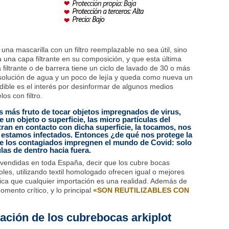
na mascarilla con un filtro reemplazable no sea útil, sino
a una capa filtrante en su composición, y que esta última
iltrante o de barrera tiene un ciclo de lavado de 30 o más
solución de agua y un poco de lejía y queda como nueva un
ible es el interés por desinformar de algunos medios
os con filtro.
 es más fruto de tocar objetos impregnados de virus,
e un objeto o superficie, las micro partículas del
ran en contacto con dicha superficie, la tocamos, nos
ya estamos infectados. Entonces ¿de qué nos protege la
ue los contagiados impregnen el mundo de Covid: solo
las de dentro hacia fuera.
endidas en toda España, decir que los cubre bocas
les, utilizando textil homologado ofrecen igual o mejores
nica que cualquier importación es una realidad. Además de
omento crítico, y lo principal
«SON REUTILIZABLES CON
ación de los cubrebocas arkiplot