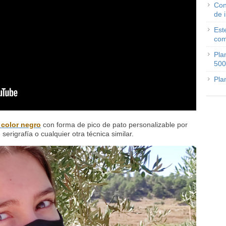
Con
de 
Est
com
Pla
500
Pla
 color negro
con forma de pico de pato personalizable por
il, serigrafía o cualquier otra técnica similar.