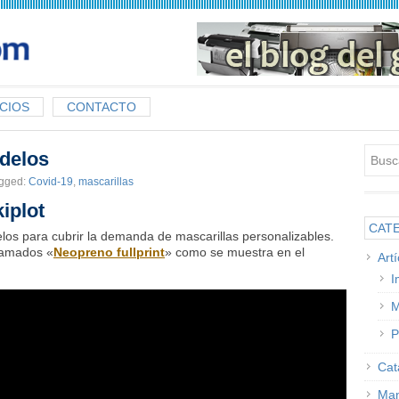
CIOS
CONTACTO
delos
gged:
Covid-19
,
mascarillas
iplot
CAT
os para cubrir la demanda de mascarillas personalizables.
lamados «
Neopreno fullprint
» como se muestra en el
Art
I
M
P
Cat
Man