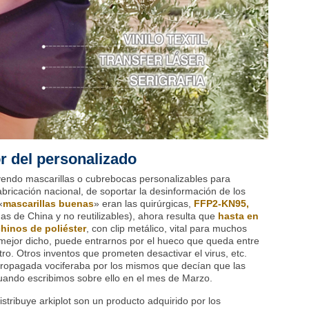
or del personalizado
yendo mascarillas o cubrebocas personalizables para
fabricación nacional, de soportar la desinformación de los
«
mascarillas buenas
» eran las quirúrgicas,
FFP2-KN95,
das de China y
no reutilizables), a
hora resulta que
hasta en
hinos de poliéster
, con clip metálico, vital para muchos
mejor dicho, puede entrarnos por el hueco que queda entre
iltro. Otros inventos que prometen desactivar el virus, etc.
ropagada vociferaba por los mismos que decían que las
cuando escribimos sobre ello en el mes de Marzo.
stribuye arkiplot son un producto adquirido por los