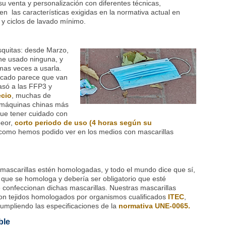
su venta y personalización con diferentes técnicas,
nen las características exigidas en la normativa actual en
e y ciclos de lavado mínimo.
squitas: desde Marzo,
 he usado ninguna, y
mas veces a usarla.
rcado parece que van
asó a las FFP3 y
ecio
, muchas de
 máquinas chinas más
que tener cuidado con
peor,
corto periodo de uso (4 horas según su
omo hemos podido ver en los medios con mascarillas
 mascarillas estén homologadas, y todo el mundo dice que sí,
 que se homologa y debería ser obligatorio que esté
e confeccionan dichas mascarillas. Nuestras mascarillas
con tejidos homologados por organismos cualificados
ITEC
,
cumpliendo las especificaciones de la
normativa UNE-0065.
ble