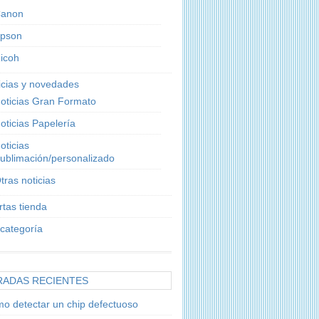
anon
pson
icoh
icias y novedades
oticias Gran Formato
oticias Papelería
oticias
ublimación/personalizado
tras noticias
rtas tienda
 categoría
RADAS RECIENTES
o detectar un chip defectuoso