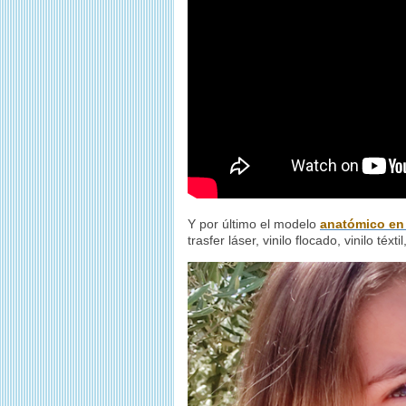
Y por último el modelo
anatómico en
trasfer láser, vinilo flocado, vinilo téxt