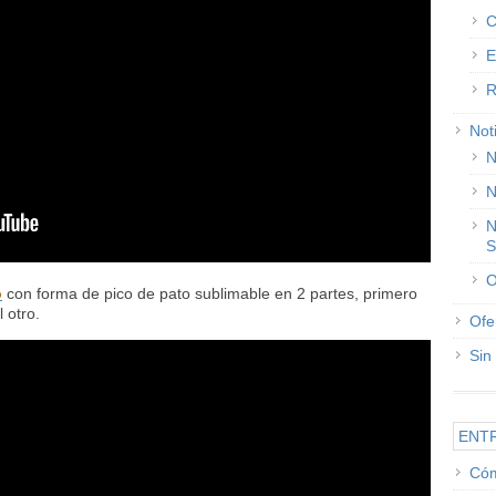
C
E
R
Not
N
N
N
S
O
o
con forma de pico de pato sublimable en 2 partes, primero
 otro.
Ofe
Sin
ENT
Cóm