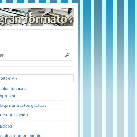
EGORÍAS
ículos técnicos
mpresión
aquinaria artes gráficas
ersonalización
álogos
uales mantenimiento