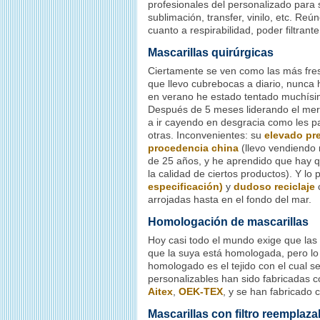
profesionales del personalizado para 
sublimación, transfer, vinilo, etc. Reú
cuanto a respirabilidad, poder filtrant
Mascarillas quirúrgicas
Ciertamente se ven como las más fre
que llevo cubrebocas a diario, nunca
en verano he estado tentado muchísi
Después de 5 meses liderando el me
a ir cayendo en desgracia como les p
otras. Inconvenientes: su
elevado pr
procedencia china
(llevo vendiendo
de 25 años, y he aprendido que hay 
la calidad de ciertos productos). Y lo 
especificación)
y
dudoso reciclaje
c
arrojadas hasta en el fondo del mar.
Homologación de mascarillas
Hoy casi todo el mundo exige que las
que la suya está homologada, pero lo
homologado es el tejido con el cual s
personalizables han sido fabricadas 
Aitex
,
OEK-TEX
, y se han fabricado 
Mascarillas con filtro reemplaza