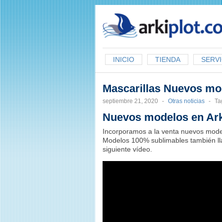
arkiplot.com
INICIO
TIENDA
SERVI
Mascarillas Nuevos mo
septiembre 21, 2020
-
Otras noticias
-
Ta
Nuevos modelos en Ark
Incorporamos a la venta nuevos model
Modelos 100% sublimables también l
siguiente vídeo.